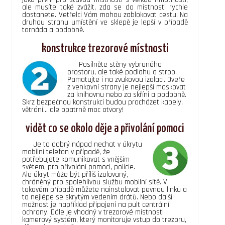
ale musíte také zvážit, zda se do místnosti rychle
dostanete. Vetřelci Vám mohou zablokovat cestu. Na
druhou stranu umístění ve sklepě je lepší v případě
tornáda a podobně.
konstrukce trezorové místnosti
Posilněte stěny vybraného
prostoru, ale také podlahu a strop.
Pamatujte i na zvukovou izolaci. Dveře
z venkovní strany je nejlepší maskovat
za knihovnu nebo za skříni a podobně.
Skrz bezpečnou konstrukci budou procházet kabely,
větrání... ale opatrně moc otvory!
vidět co se okolo děje a přivolání pomoci
Je to dobrý nápad nechat v úkrytu
mobilní telefon v případě, že
potřebujete komunikovat s vnějším
světem, pro přivolání pomoci, policie.
Ale úkryt může být příliš izolovaný,
chráněný pro spolehlivou službu mobilní sítě. V
takovém případě můžete nainstalovat pevnou linku a
to nejlépe se skrytým vedením drátů. Nebo další
možnost je například připojení na pult centrální
ochrany. Dále je vhodný v trezorové místnosti
kamerový systém, který monitoruje vstup do trezoru,