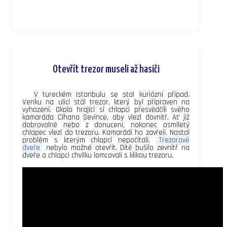
Otevřít trezor museli až hasiči
V tureckém Istanbulu se stal kuriózní případ.
Venku na ulici stál trezor, který byl připraven na
vyhození. Okolo hrající si chlapci přesvědčili svého
kamaráda Cihana Sevince, aby vlezl dovnitř. Ať již
dobrovolně nebo z donucení, nakonec osmiletý
chlapec vlezl do trezoru. Kamarádi ho zavřeli. Nastal
problém s kterým chlapci nepočítali.
Trezorové
dveře
nebylo možné otevřít. Dítě bušilo zevnitř na
dveře a chlapci chvilku lomcovali s klikou trezoru.