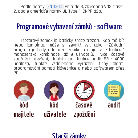
Podle normy
EN 1300
ve třídě B, zkušebna VdS class
2, podle americkíé normy UL Type 1, CNPP a2p.
Programové vybavení zámků - software
Trezorový zámek je klasicky srdce trezoru. Kdo má klíč
nebo kombinaci může si zevnitř vzít cokoli. Základní
program je tedy odemčení zámku a mají i více funkcí: 1
manažerská kombinace, až 9 uživatelů, i více, časové
zpoždění otevření, duální mód, funkce audit 63 - 4000
událostí, funkce vzdáleného vyřazení, tichý alarm,
programování pomocí klávesnice a nebo softwarem přes
PC...
kód
kód
časové
audit
majitele
uživatele
zpoždění
Starší zámky