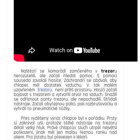
Naštěstí se kamarádi zamčeného v
trezor
u
nerozutekli, ale začali hledat pomoc. S pomocí
souseda zavolali hasiče. Záchranáři se obávali, aby
chlapec měl dostatek vzduchu. V tak malém
uzavřeném
trezoru
není příliš prostoru. Hasiči začali
bojovat s trezorem a vytvořili otvor na vzduch. Snažili
se odříznout panty trezoru, ale nepochodili. Střídali
nástroje. Začali obyčejnou palici, pak rozbrušovačku a
vyhráli to pneumatické nůžky.
Přes vyděšený výraz chlapce byl v pořádku. Prsty
si zakrýval uši, protože těžké nástroje na trezoru
dělali velký hluk. Právě chlapcův sluch utrpěl největší
poškození, jinak měl jen malou řeznou ranku nad
okem. Pro jistotu byl převezen k lékaři.