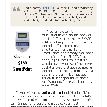
Podle normy
EN 1300
ve třídě B, podle zkušebny
VdS class 2, CNPP a2p B, podle americké normy
UL Type 2, 2 Masters, 33 manažerů, až 97 uživatelů,
až do 5000 událostí auditu, swing bolt, dead bolt,
spring bolt, a redundantní mechanický zámek.
Programovatelný,
multiuživatelský a sloužící pro více
prostorů. Trezorové zámky SMART
SERIES nabízejí pokročilé funkce pro
kontrolu přístupů do trezoru.
SmartLinc, SmartLinc II and
SmartPoint® dohromady tvoří rodinu
Klávesnice
produktů La Gard SMART. Prodej,
banky a jiné komerční prostředí
9160
vyžadují uzamykací systémy, které
poskytují vysoký stupeň bezpečí a
SmartPoint
kontrolu přístupů. Systém musí být
odolný a přesný. Musí nabízet
efektivitu k podpoření výkonosti
zaměstnanců. Tohle všechno nabízí
série SMART.
Trezorové zámky
LaGard Smart
nabízí celou škálu
možností: Více hlavních master kódů, 8 až 89 uživatelů,
přiřazení role uživatelům a schopnost spravovat až pět
zámků z jednoho logického modulu. Povinnost