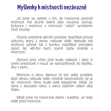
Myšlenky k místnosti nezávazně
Již jsme se setkali s tím, že trezoorvá panická
místnost má druhé dveře jako nouzový výstup.
Dokonce i možnost z místnosti "utéct" vyražením
části fasády.
Chytře umístěné větrání pomůže. Například přívod
vzduchu, který z venku nebude vidět. Nebude tak
možnost vyhnat lidi z bunkru například smradem
apod. Na větrání bych ocenil spíše přetlak v
místnosti.
Záchod přes sifon jistě bude nejlepší, i když si
umím představit v nouzi se vyprazdňovat do kbelíku,
díry v zemi...
Místnost a okna. Nemusí to být velký problém
když oknou nebude vidět, násilník nevyhodnotí, že je
do místnosti. Okno bude také bezpečné. Dělají se
okna v kovovém rámu s extra odolním sklem díky
fóliím.
Dělali jsme na trezorové dveře i kukátko. Je tedy
vidět před místnost.