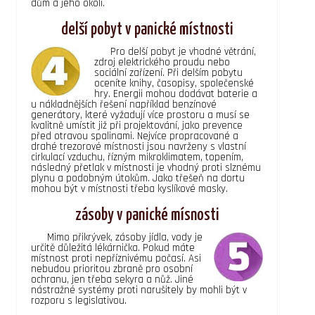
dům a jeho okolí.
delší pobyt v panické místnosti
Pro delší pobyt je vhodné větrání,
zdroj elektrického proudu nebo
sociální zařízení. Při delším pobytu
oceníte knihy, časopisy, společenské
hry. Energii mohou dodávat baterie a
u nákladnějších řešení například benzínové
generátory, které vyžadují více prostoru a musí se
kvalitně umístit již při projektování, jako prevence
před otravou spalinami. Nejvíce propracované a
drahé trezorové místnosti jsou navrženy s vlastní
cirkulací vzduchu, řízným mikroklimatem, topením,
následný přetlak v místnosti je vhodný proti slznému
plynu a podobným útokům. Jako třešeň na dortu
mohou být v místnosti třeba kyslíkové masky.
zásoby v panické mísnosti
Mimo přikrývek, zásoby jídla, vody je
určitě důležitá lékárnička. Pokud máte
místnost proti nepříznivému počasí. Asi
nebudou prioritou zbraně pro osobní
ochranu, jen třeba sekyra a nůž. Jiné
nástražné systémy proti narušitely by mohli být v
rozporu s legislativou.