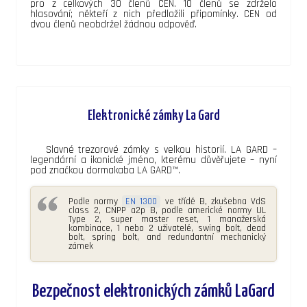
pro z celkových 30 členů CEN. 10 členů se zdrželo
hlasování; někteří z nich předložili připomínky. CEN od
dvou členů neobdržel žádnou odpověď.
Elektronické zámky La Gard
Slavné trezorové zámky s velkou historií. LA GARD –
legendární a ikonické jméno, kterému důvěřujete – nyní
pod značkou dormakaba LA GARD™.
Podle normy
EN 1300
ve třídě B, zkušebna VdS
class 2, CNPP a2p B, podle americké normy UL
Type 2, super master reset, 1 manažerská
kombinace, 1 nebo 2 uživatelé, swing bolt, dead
bolt, spring bolt, and redundantní mechanický
zámek
Bezpečnost elektronických zámků LaGard