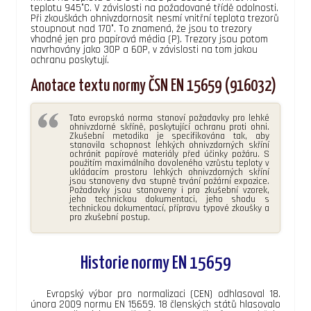
teplotu 945°C. V závislosti na požadované třídě odolnosti.
Při zkouškách ohnivzdornosit nesmí vnitřní teplota trezorů
stoupnout nad 170°. To znamená, že jsou to trezory
vhodné jen pro papírová média (P). Trezory jsou potom
navrhovány jako 30P a 60P, v závislosti na tom jakou
ochranu poskytují.
Anotace textu normy ČSN EN 15659 (916032)
Tato evropská norma stanoví požadavky pro lehké
ohnivzdorné skříně, poskytující ochranu proti ohni.
Zkušební metodika je specifikována tak, aby
stanovila schopnost lehkých ohnivzdorných skříní
ochránit papírové materiály před účinky požáru. S
použitím maximálního dovoleného vzrůstu teploty v
ukládacím prostoru lehkých ohnivzdorných skříní
jsou stanoveny dva stupně trvání požární expozice.
Požadavky jsou stanoveny i pro zkušební vzorek,
jeho technickou dokumentaci, jeho shodu s
technickou dokumentací, přípravu typové zkoušky a
pro zkušební postup.
Historie normy EN 15659
Evropský výbor pro normalizaci (CEN) odhlasoval 18.
února 2009 normu EN 15659. 18 členských států hlasovalo