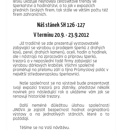
lesku ukazuje nejnovější celosvětové trendy ve
šperkařství a hodinářství, a to jak v expozicích
předních českých firem, tak stále ve větším počtu též
firem zahraničních.
Náš stánek SH 126 -127
V termínu 20.9. - 23.9.2012
Již tradičně se zde prezentují vystavovatelé
zabývající se výrobou a prodejem šperků z drahých
kovů, perel, drahých kamenů, oceli, hodin a hodinek,
ale i nástrojů na zpracování a přípravu šperků,
trezorů a v neposlední řadě firmy zabývající se
výrobou dárkových krabiček. Všichni společně
proměňují na přelomu září a října Průmyslový palác v
největší středoevropskou šperkovnici.
Naše společnost se na výstavě bude prezentovat
svojí expozicí trezorů pro zlatníky, představí několik
novinek pro následující rok a ukážeme vám jak se
renovují historické trezory.
Další neméně důležitou úlohou společnosti
JINOVA je zajistit bezpečnost hodnot orginizátorů
výstavy a na jednotlivých stáncích, které o to
požádají.
Těšíme se na Vaší návštěvu.