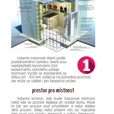
Vyberte trezorové dveře podle
požadovaného rozměru. Dveře jsou
nejdůležitější konstrukční část
bezpečného, panckého pokoje,
místnosti. Vyrábí se standardně se
šířkou 60 - 120 mm. Výška je na pohodlný průchod,
ale může se udělat i jen bezpečný průlez.
prostor pro místnost
Vyberte prostor, kde bude trezorová místnost
nebo kde se postaví. Nejlépe při stavbě domu. Může
to být jen prostor pod schodištěm a nebo daleko
větší prostor. Sklep nebo přízemí Vás asi napadne
jako první pro stavbu místnosti s velkou hmotností,