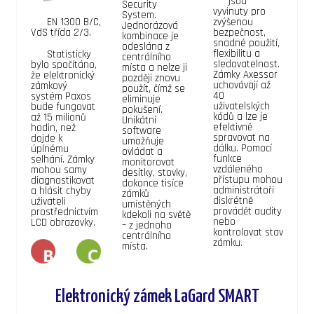
jsou
Security
vyvinuty pro
System.
EN 1300 B/C,
zvýšenou
Jednorázová
VdS třída 2/3.
bezpečnost,
kombinace je
snadné použití,
odeslána z
flexibilitu a
Statisticky
centrálního
sledovatelnost.
bylo spočítáno,
místa a nelze ji
Zámky Axessor
že elektronický
později znovu
uchovávají až
zámkový
použít, čímž se
40
systém Paxos
eliminuje
uživatelských
bude fungovat
pokušení.
kódů a lze je
až 15 milionů
Unikátní
efektivně
hodin, než
software
spravovat na
dojde k
umožňuje
dálku. Pomocí
úplnému
ovládat a
funkce
selhání. Zámky
monitorovat
vzdáleného
mohou samy
desítky, stovky,
přístupu mohou
diagnostikovat
dokonce tisíce
administrátoři
a hlásit chyby
zámků
diskrétně
uživateli
umístěných
provádět audity
prostřednictvím
kdekoli na světě
nebo
LCD obrazovky.
– z jednoho
kontrolovat stav
centrálního
zámku.
místa.
Elektronický zámek LaGard SMART