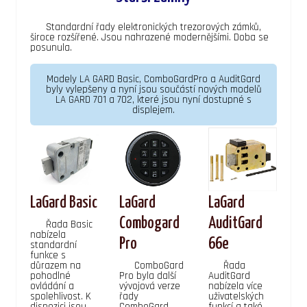
Standardní řady elektronických trezorových zámků,
široce rozšířené. Jsou nahrazené modernějšími. Doba se
posunula.
Modely LA GARD Basic, ComboGardPro a AuditGard
byly vylepšeny a nyní jsou součástí nových modelů
LA GARD 701 a 702, které jsou nyní dostupné s
displejem.
LaGard Basic
LaGard
LaGard
Combogard
AuditGard
Řada Basic
nabízela
Pro
66e
standardní
funkce s
důrazem na
ComboGard
Řada
pohodlné
Pro byla další
AuditGard
ovládání a
vývojová verze
nabízela více
spolehlivost. K
řady
uživatelských
dispozici jsou
ComboGard.
funkcí a také