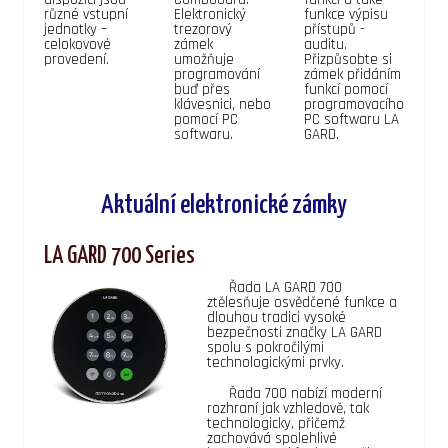
různé vstupní
Elektronický
funkce výpisu
jednotky –
trezorový
přístupů -
celokovové
zámek
auditu.
provedení.
umožňuje
Přizpůsobte si
programování
zámek přidáním
buď přes
funkcí pomocí
klávesnici, nebo
programovacího
pomocí PC
PC softwaru LA
softwaru.
GARD.
Aktuální elektronické zámky
LA GARD 700 Series
Řada LA GARD 700
ztělesňuje osvědčené funkce a
dlouhou tradici vysoké
bezpečnosti značky LA GARD
spolu s pokročilými
technologickými prvky.
Řada 700 nabízí moderní
rozhraní jak vzhledově, tak
technologicky, přičemž
zachovává spolehlivé