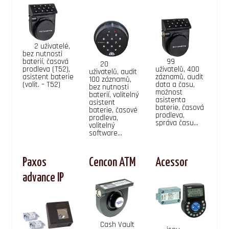
2 uživatelé,
bez nutnosti
baterií, časová
99
20
prodleva (T52),
uživatelů, 400
uživatelů, audit
asistent baterie
záznamů, audit
100 záznamů,
(volit. – T52)
data a času,
bez nutnosti
možnost
baterií, volitelný
asistenta
asistent
baterie, časová
baterie, časové
prodleva,
prodleva,
správa času...
volitelný
software...
Paxos
Cencon ATM
Acessor
advance IP
Cash Vault