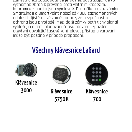
zaměstnanců zodpovídat se je víc než odstrašující. Je to
významná zbraň k prevenci proti vnitřním krádežím.
Inforamce z auditu jsou výmluvné. Pokročilé funkce zámku
SmartLinc II a SmartPoint nabízí až 4000 zaznamenaných
událostí. Ujistěte své zaměstnance, že bezpečnost a
ochrana jsou prvořadé. Mezi další zámky patří tichý signál
vyhlašující alarm, plánovaní čaasu otevření, zpoždění
otevření dovolující časově kontrolovat přístup a varování
může být posáno v případě přepadení.
Všechny klávesnice LaGard
Klávesnice
3000
Klávesnice
Klávesnice
5750 K
700