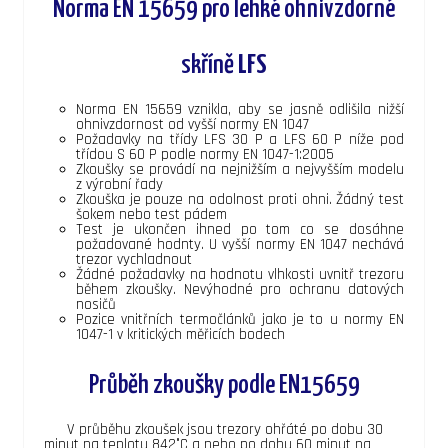
Norma EN 15659 pro lehké ohnivzdorné
skříně
LFS
Norma EN 15659 vznikla, aby se jasně odlišila nižší
ohnivzdornost od vyšší normy EN 1047
Požadavky na třídy LFS 30 P a LFS 60 P níže pod
třídou S 60 P podle normy EN 1047-1:2005
Zkoušky se provádí na nejnižším a nejvyšším modelu
z výrobní řady
Zkouška je pouze na odolnost proti ohni. Žádný test
šokem nebo test pádem
Test je ukončen ihned po tom co se dosáhne
požadované hodnty. U vyšší normy EN 1047 nechává
trezor vychladnout
Žádné požadavky na hodnotu vlhkosti uvnitř trezoru
během zkoušky. Nevýhodné pro ochranu datových
nosičů
Pozice vnitřních termočlánků jako je to u normy EN
1047-1 v kritických měřicích bodech
Průběh zkoušky podle EN15659
V průběhu zkoušek jsou trezory ohřáté po dobu 30
minut na teplotu 842°C a nebo po dobu 60 minut na