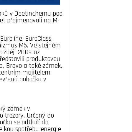
zámků v Doetinchemu pod
let přejmenovali na M-
uroline, EuroClass,
nizmus M5. Ve stejném
později 2009 už
ředstavili produktovou
ha, Bravo a také zámek,
ocentním majitelem
evřená pobočka v
cký zámek v
o trezory. Určený do
očka se odtlačí do
lkou spotřebu energie