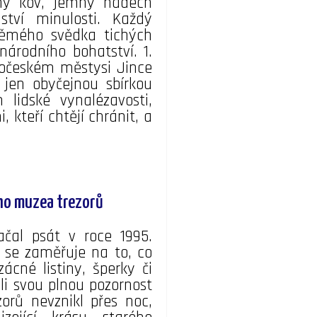
dný kov, jemný nádech
ství minulosti. Každý
němého svědka tichých
národního bohatství. 1.
očeském městysi Jince
jen obyčejnou sbírkou
 lidské vynalézavosti,
kteří chtějí chránit, a
ého muzea trezorů
ačal psát v roce 1995.
 se zaměřuje na to, co
ácné listiny, šperky či
li svou plnou pozornost
rů nevznikl přes noc,