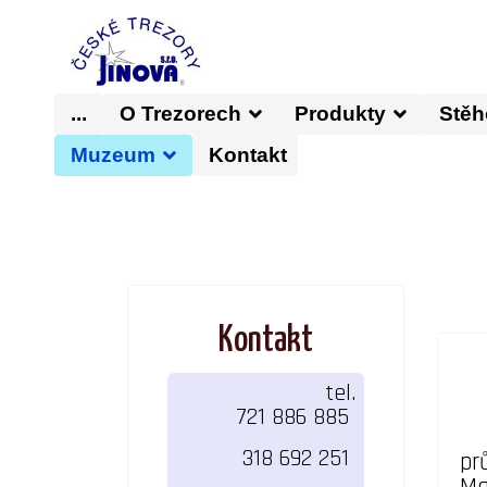
...
O Trezorech
Produkty
Stěh
Muzeum
Kontakt
Kontakt
tel.
721 886 885
318 692 251
pr