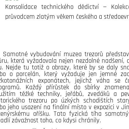
Konsolidace technického dědictví — Kolek
průvodcem zlatým věkem českého a středoevro
Samotné vybudování muzea trezorů představo
ru, která vyžadovala nejen nezdolné nadšení, a
lu. Nejde tu totiž o obrazy, které by se daly s
bo o porcelán, který vyžaduje jen jemné za
žkotonážních exponátech, jejichž váha se ča
logramů. Každý přírůstek do sbírky znamena
užitím těžké techniky, jeřábů, zvedáků a pe
storického trezoru po úzkých schodištích sta
bo jeho usazení na finální místo v expozici v Ji
ženýrskému oříšku. Tato fyzická tíha samotn
cadlí závažnost toho, co kdysi chránily.