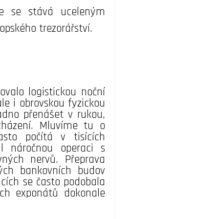
ce se stává uceleným
pského trezorářství.
valo logistickou noční
le i obrovskou fyzickou
nadno přenášet v rukou,
cházení. Mluvíme tu o
sto počítá v tisících
l náročnou operaci s
vných nervů. Přeprava
rých bankovních budov
ncích se často podobala
ých exponátů dokonale