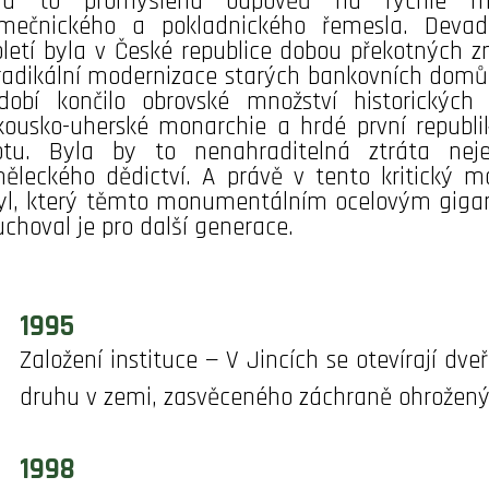
la to promyšlená odpověď na rychle miz
mečnického a pokladnického řemesla. Devad
oletí byla v České republice dobou překotných z
radikální modernizace starých bankovních domů
dobí končilo obrovské množství historických
kousko-uherské monarchie a hrdé první republik
otu. Byla by to nenahraditelná ztráta neje
ěleckého dědictví. A právě v tento kritický m
yl, který těmto monumentálním ocelovým gigan
uchoval je pro další generace.
1995
Založení instituce — V Jincích se otevírají dv
druhu v zemi, zasvěceného záchraně ohrožený
1998