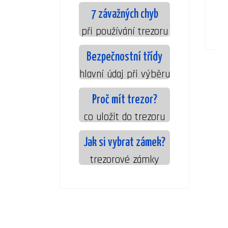
7 závažných chyb
při používání trezoru
Bezpečnostní třídy
hlavní údaj při výběru
Proč mít trezor?
co uložit do trezoru
Jak si vybrat zámek?
trezorové zámky