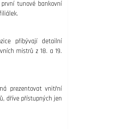
o první tunové bankovní
liálek.
ce přibývají detailní
ních mistrů z 18. a 19.
á prezentovat vnitřní
 dříve přístupných jen