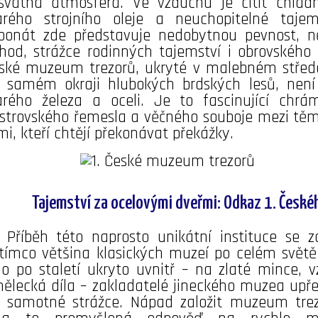
svátná atmosféra. Ve vzduchu je cítit chla
arého strojního oleje a neuchopitelné tajem
ponát zde představuje nedobytnou pevnost, 
hod, strážce rodinných tajemství i obrovského 
ské muzeum trezorů, ukryté v malebném střed
 samém okraji hlubokých brdských lesů, není 
arého železa a oceli. Je to fascinující chrám
strovského řemesla a věčného souboje mezi těmi, 
mi, kteří chtějí překonávat překážky.
Tajemství za ocelovými dveřmi: Odkaz 1. Česk
Příběh této naprosto unikátní instituce se z
tímco většina klasických muzeí po celém světě
lo po staletí ukryto uvnitř – na zlaté mince, vz
ělecká díla – zakladatelé jineckého muzea upře
 samotné strážce. Nápad založit muzeum trezo