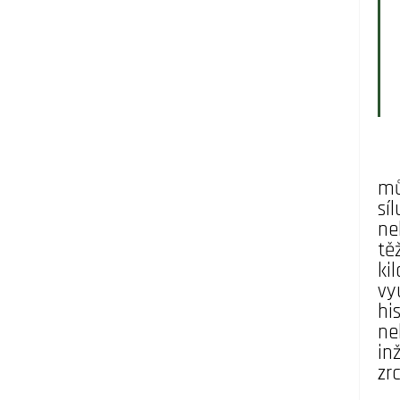
mů
sí
ne
tě
ki
vy
hi
ne
in
zr