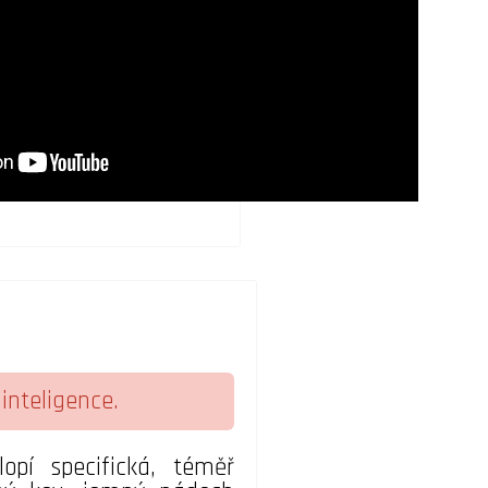
nteligence.
opí specifická, téměř