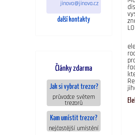
Ma
jinova@jinova.cz
di
vy
další kontakty
zn
LO
el
ro
pr
řa
Články zdarma
kt
Re
Jak si vybrat trezor?
ji
průvodce světem
El
trezorů
Kam umístit trezor?
nejčastější umístění