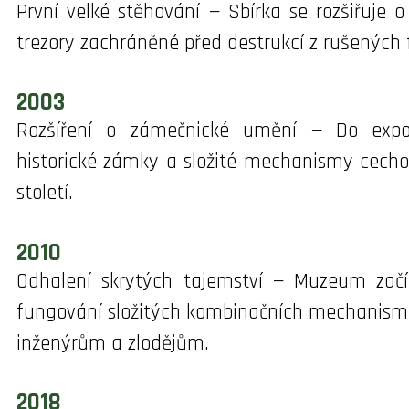
První velké stěhování — Sbírka se rozšiřuje 
trezory zachráněné před destrukcí z rušených fi
2003
Rozšíření o zámečnické umění — Do expozi
historické zámky a složité mechanismy cechov
století.
2010
Odhalení skrytých tajemství — Muzeum začín
fungování složitých kombinačních mechanismů,
inženýrům a zlodějům.
2018