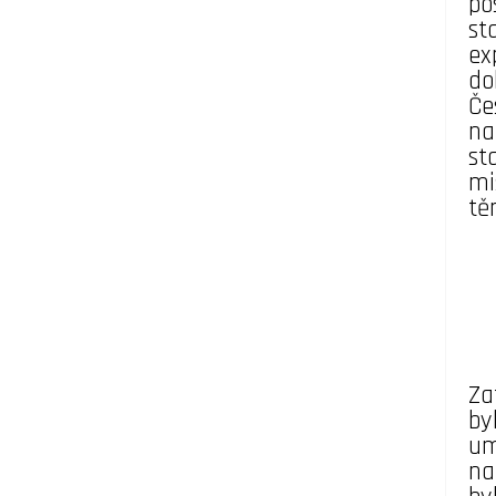
po
st
ex
do
Če
na
st
mi
tě
Za
by
um
na