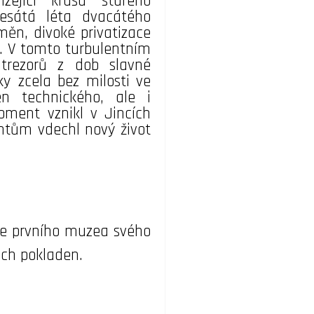
ející krásu starého
esátá léta dvacátého
měn, divoké privatizace
. V tomto turbulentním
 trezorů z dob slavné
y zcela bez milosti ve
n technického, ale i
oment vznikl v Jincích
tům vdechl nový život
eře prvního muzea svého
ch pokladen.