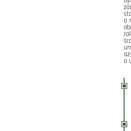
by
zá
st
a 
ob
ra
šr
um
az
a 