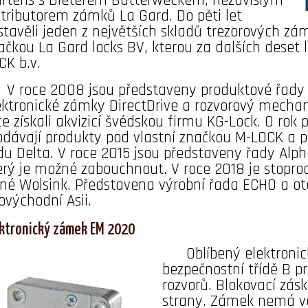
rtens s Dieterem Butterweckem, nezávislým
stributorem zámků La Gard. Do pěti let
stavěli jeden z největších skladů trezorových 
ačkou La Gard locks BV, kterou za dalších deset 
CK b.v.
V roce 2008 jsou představeny produktové řady E
ektronické zámky DirectDrive a rozvorový mecha
ce získali akvizicí švédskou firmu KG-Lock. O rok 
odávají produkty pod vlastní značkou M-LOCK a p
du Delta. V roce 2015 jsou představeny řady Alp
erý je možné zabouchnout. V roce 2018 je stopr
né Wolsink. Představena výrobní řada ECHO a ot
hovýchodní Asii.
ektronický zámek EM 2020
Oblíbený elektroni
bezpečnostní třídě B pr
rozvorů. Blokovací zásk
strany. Zámek nemá ve