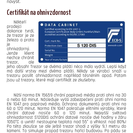
navýšit.
Certifikát na ohnivzdornost
Někteří
prodejci
dokonce tvrdí,
že trezor je ze
železa a proto
je
ohnivzdorný.
Jenže klient
nechce chránit
trezor, ale
jeho obsah! Trezor se dvěma plášti něco málo vydrží. Lepší když
má další vrstvy mezi dvěma plášti. Někdy se výrobci snaží u
trezoru posílit ohnivzdornost například těsněním apod. Potom
jsou už trezory, které mají certifikát ze zkušebny.
Nižší norma EN 15659 chrání papírová média proti ohni na 30
a nebo 60 minut. Následuje vyšší zabezpečení proti ohni norma
EN 1047 pro papírová média. Ochrana dokumentů proti ohni na
60 a 120 minut. Norma EN 1047 pokračuje elitními výrobky, které
chrání datové nosiče 60 a 120 minut. Nejvyšší světová
ohnivzdornost S120DIS ochrání datové nosiče dvě hodiny v žáru
1050°C a uvnitř nestoupne teplota nad 55° a vlhkost nad 80%!
Po této zkoušce se ale ještě trezor shodí z výšky 9,1 metru do
kamení. To simuluje propad trezoru hořící budovou. Po pádu se