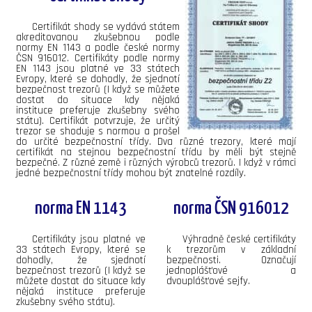
Certifikát shody se vydává státem
akreditovanou zkušebnou podle
normy EN 1143 a podle české normy
ČSN 916012. Certifikáty podle normy
EN 1143 jsou platné ve 33 státech
Evropy, které se dohodly, že sjednotí
bezpečnost trezorů (I když se můžete
dostat do situace kdy nějaká
instituce preferuje zkušebny svého
státu). Certifikát potvrzuje, že určitý
trezor se shoduje s normou a prošel
do určité bezpečnostní třídy. Dva různé trezory, které mají
certifikát na stejnou bezpečnostní třídu by měli být stejně
bezpečné. Z různé země i různých výrobců trezorů. I když v rámci
jedné bezpečnostní třídy mohou být znatelné rozdíly.
norma EN 1143
norma ČSN 916012
Certifikáty jsou platné ve
Výhradně české certifikáty
33 státech Evropy, které se
k trezorům v základní
dohodly, že sjednotí
bezpečnosti. Označují
bezpečnost trezorů (I když se
jednoplášťové a
můžete dostat do situace kdy
dvouplášťové sejfy.
nějaká instituce preferuje
zkušebny svého státu).