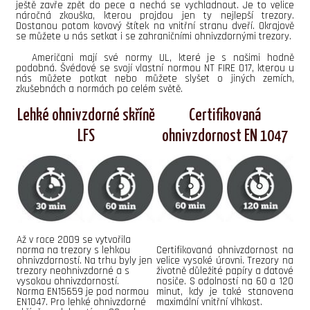
ještě zavře zpět do pece a nechá se vychladnout. Je to velice
náročná zkouška, kterou projdou jen ty nejlepší trezory.
Dostanou potom kovový štítek na vnitřní stranu dveří. Okrajově
se můžete u nás setkat i se zahraničními ohnivzdornými trezory.
Američani mají své normy UL, které je s našimi hodně
podobná. Švédové se svojí vlastní normou NT FIRE 017, kterou u
nás můžete potkat nebo můžete slyšet o jiných zemích,
zkušebnách a normách po celém světě.
Lehké ohnivzdorné skříně
Certifikovaná
LFS
ohnivzdornost EN 1047
Až v roce 2009 se vytvořila
norma na trezory s lehkou
Certifikovaná ohnivzdornost na
ohnivzdorností. Na trhu byly jen
velice vysoké úrovni. Trezory na
trezory neohnivzdorné a s
životně důležité papíry a datové
vysokou ohnivzdorností.
nosiče. S odolností na 60 a 120
Norma EN15659 je pod normou
minut, kdy je také stanovena
EN1047. Pro lehké ohnivzdorné
maximální vnitřní vlhkost.