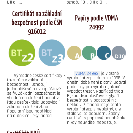
I, II a III...
označují D-I, D-II a D-III.
Certifikát na základní
Papíry podle VDMA
bezpečnost podle ČSN
24992
916012
VDMA 24992
je vlastně
Výhradně české certifikáty k
výrobní předpis do roku 1995. V
trezorům v základní
dnešní době není platný. Udával
bezpečnosti. Označují
podmínky pro výrobce jak má
jednoplášové a dvouplášťové
vypadat trezor. Například třída
sejfy. Základní bezpečnost je
B jsou dvouplášťové sejfy. O
vhodná na uložení hodnot v
bezpečnosti v podstatě nic
řádu desítek tisíc. Odpovídají
neříká. Již mnoho let je tento
zákonu o uložení zbraní.
výrobní předpis neplatný, ale
Populární jsou například
stále velice populární. Žádný
na autoklíče, léky, nářadí.
certifikát v papírové podobě ale
nikdy neuvidíte, neexistuje.