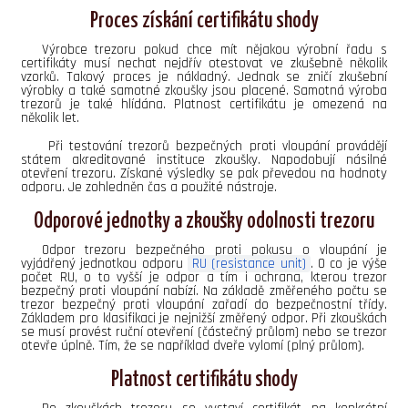
Proces získání certifikátu shody
Výrobce trezoru pokud chce mít nějakou výrobní řadu s
certifikáty musí nechat nejdřív otestovat ve zkušebně několik
vzorků. Takový proces je nákladný. Jednak se zničí zkušební
výrobky a také samotné zkoušky jsou placené. Samotná výroba
trezorů je také hlídána. Platnost certifikátu je omezená na
několik let.
Při testování trezorů bezpečných proti vloupání provádějí
státem akreditované instituce zkoušky. Napodobují násilné
otevření trezoru. Získané výsledky se pak převedou na hodnoty
odporu. Je zohledněn čas a použité nástroje.
Odporové jednotky a zkoušky odolnosti trezoru
Odpor trezoru bezpečného proti pokusu o vloupání je
vyjádřený jednotkou odporu
RU (resistance unit)
. O co je výše
počet RU, o to vyšší je odpor a tím i ochrana, kterou trezor
bezpečný proti vloupání nabízí. Na základě změřeného počtu se
trezor bezpečný proti vloupání zařadí do bezpečnostní třídy.
Základem pro klasifikaci je nejnižší změřený odpor. Při zkouškách
se musí provést ruční otevření (částečný průlom) nebo se trezor
otevře úplně. Tím, že se například dveře vylomí (plný průlom).
Platnost certifikátu shody