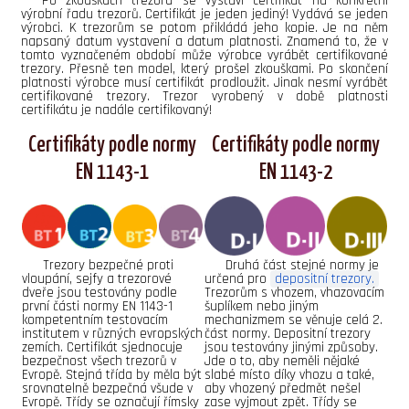
Po zkouškách trezoru se vystaví certifikát na konkrétní
výrobní řadu trezorů. Certifikát je jeden jediný! Vydává se jeden
výrobci. K trezorům se potom přikládá jeho kopie. Je na něm
napsaný datum vystavení a datum platnosti. Znamená to, že v
tomto vyznačeném období může výrobce vyrábět certifikované
trezory. Přesně ten model, který prošel zkouškami. Po skončení
platnosti výrobce musí certifikát prodloužit. Jinak nesmí vyrábět
certifikované trezory. Trezor vyrobený v době platnosti
certifikátu je nadále certifikovaný!
Certifikáty podle normy
Certifikáty podle normy
EN 1143-1
EN 1143-2
Trezory bezpečné proti
Druhá část stejné normy je
vloupání, sejfy a trezorové
určená pro
depositní trezory.
dveře jsou testovány podle
Trezorům s vhozem, vhazovacím
první části normy EN 1143-1
šuplíkem nebo jiným
kompetentním testovacím
mechanizmem se věnuje celá 2.
institutem v různých evropských
část normy. Depositní trezory
zemích. Certifikát sjednocuje
jsou testovány jinými způsoby.
bezpečnost všech trezorů v
Jde o to, aby neměli nějaké
Evropě. Stejná třída by měla být
slabé místo díky vhozu a také,
srovnatelně bezpečná všude v
aby vhozený předmět nešel
Evropě. Třídy se označují římsky
zase vyjmout zpět. Třídy se