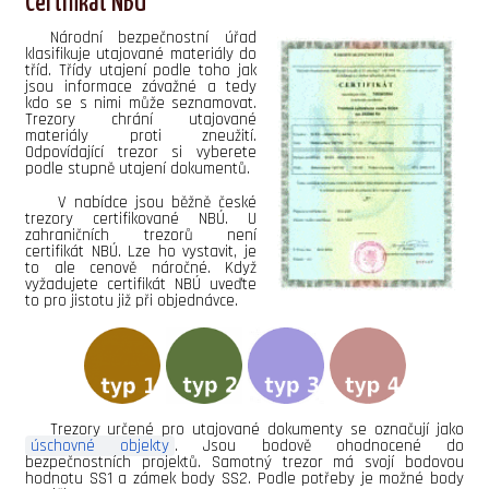
Certifikát NBÚ
Národní bezpečnostní úřad
klasifikuje utajované materiály do
tříd. Třídy utajení podle toho jak
jsou informace závažné a tedy
kdo se s nimi může seznamovat.
Trezory chrání utajované
materiály proti zneužití.
Odpovídající trezor si vyberete
podle stupně utajení dokumentů.
V nabídce jsou běžně české
trezory certifikované NBÚ. U
zahraničních trezorů není
certifikát NBÚ. Lze ho vystavit, je
to ale cenově náročné. Když
vyžadujete certifikát NBÚ uveďte
to pro jistotu již při objednávce.
Trezory určené pro utajované dokumenty se označují jako
úschovné objekty
. Jsou bodově ohodnocené do
bezpečnostních projektů. Samotný trezor má svojí bodovou
hodnotu SS1 a zámek body SS2. Podle potřeby je možné body