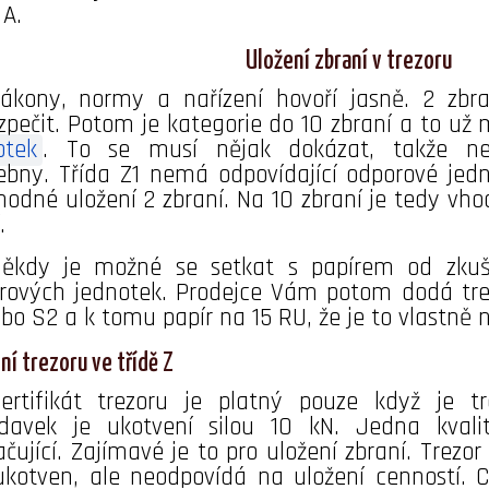
 A.
Uložení zbraní v trezoru
ákony, normy a nařízení hovoří jasně. 2 zbr
zpečit. Potom je kategorie do 10 zbraní a to už
otek
. To se musí nějak dokázat, takže nejč
ebny. Třída Z1 nemá odpovídající odporové jedn
hodné uložení 2 zbraní. Na 10 zbraní je tedy vh
.
ěkdy je možné se setkat s papírem od zkuš
rových jednotek. Prodejce Vám potom dodá trezo
bo S2 a k tomu papír na 15 RU, že je to vlastně n
ní trezoru ve třídě Z
ertifikát trezoru je platný pouze když je t
davek je ukotvení silou 10 kN. Jedna kvali
ačující. Zajímavé je to pro uložení zbraní. Trezo
ukotven, ale neodpovídá na uložení cenností. C