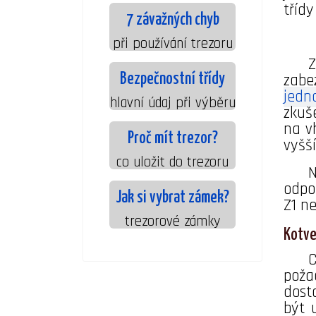
třídy
7 závažných chyb
při používání trezoru
Z
zabe
Bezpečnostní třídy
jedn
hlavní údaj při výběru
zkuš
na v
Proč mít trezor?
vyšší
co uložit do trezoru
N
odpo
Jak si vybrat zámek?
Z1 ne
trezorové zámky
Kotve
C
poža
dost
být 