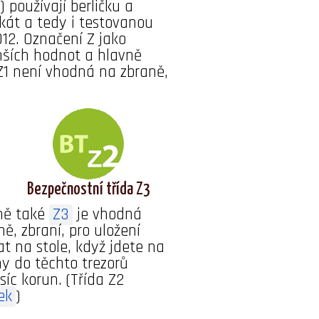
 používají berličku a
fikát a tedy i testovanou
12. Označení Z jako
enších hodnot a hlavně
 Z1 není vhodná na zbraně,
Bezpečnostní třída Z3
mě také
Z3
je vhodná
ně, zbraní, pro uložení
t na stole, když jdete na
y do těchto trezorů
síc korun. (Třída Z2
ek
)