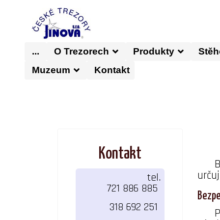
...
O Trezorech
Produkty
Stěh
Muzeum
Kontakt
Kontakt
B
urču
tel.
721 886 885
Bezpe
318 692 251
P