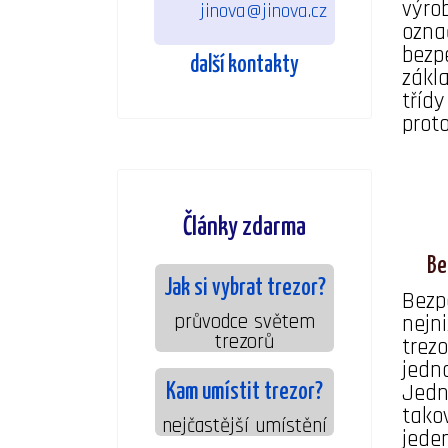
výro
jinova@jinova.cz
označ
bezp
další kontakty
zákl
tříd
prot
Články zdarma
Be
Jak si vybrat trezor?
Bezpe
průvodce světem
nejn
trezorů
trez
jedn
Jedn
Kam umístit trezor?
tako
nejčastější umístění
jede