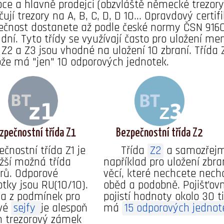
bce a hlavně prodejci (obzvláště německé trezory)
ují trezory na A, B, C, D, D 10... Opravdový certi
ečnost dostanete až podle české normy ČSN 9160
adní. Tyto třídy se využívají často pro uložení m
y Z2 a Z3 jsou vhodné na uložení 10 zbraní. Třída
ože má "jen" 10 odporových jednotek.
zpečnostní třída Z1
Bezpečnostní třída Z2
čnostní třída Z1 je
Třída
Z2
a samozřej
ižší možná třída
například pro uložení zbra
orů. Odporové
věcí, které nechcete necha
otky jsou RU(10/10).
oběd a podobně. Pojišťovn
a z podmínek pro
pojistí hodnoty okolo 30 ti
vé
sejfy
je alespoň
má
15 odporových jednot
n trezorový zámek