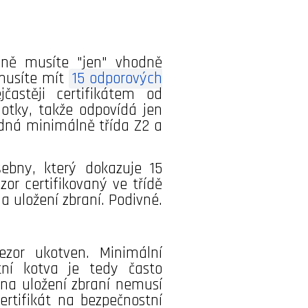
aně musíte "jen" vhodně
 musíte mít
15 odporových
astěji certifikátem od
otky, takže odpovídá jen
odná minimálně třída Z2 a
ebny, který dokazuje 15
r certifikovaný ve třídě
a uložení zbraní. Podivné.
rezor ukotven. Minimální
tní kotva je tedy často
r na uložení zbraní nemusí
ertifikát na bezpečnostní