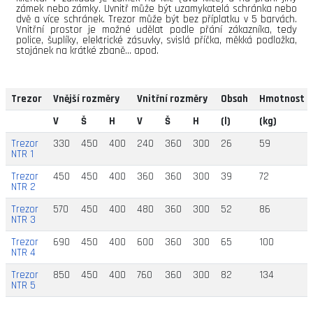
zámek nebo zámky. Uvnitř může být uzamykatelá schránka nebo
dvě a více schránek. Trezor může být bez příplatku v 5 barvách.
Vnitřní prostor je možné udělat podle přání zákazníka, tedy
police, šuplíky, elektrické zásuvky, svislá příčka, měkká podložka,
stojánek na krátké zbaně... apod.
Trezor
Vnější rozměry
Vnitřní rozměry
Obsah
Hmotnost
V
Š
H
V
Š
H
(l)
(kg)
Trezor
330
450
400
240
360
300
26
59
NTR 1
Trezor
450
450
400
360
360
300
39
72
NTR 2
Trezor
570
450
400
480
360
300
52
86
NTR 3
Trezor
690
450
400
600
360
300
65
100
NTR 4
Trezor
850
450
400
760
360
300
82
134
NTR 5