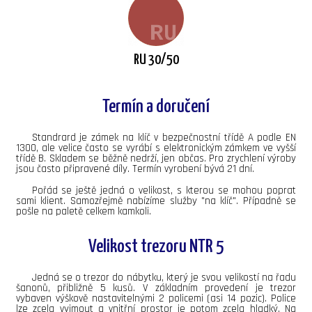
RU 30/50
Termín a doručení
Standrard je zámek na klíč v bezpečnostní třídě A podle EN
1300, ale velice často se vyrábí s elektronickým zámkem ve vyšší
třídě B. Skladem se běžně nedrží, jen občas. Pro zrychlení výroby
jsou často připravené díly. Termín vyrobení bývá 21 dní.
Pořád se ještě jedná o velikost, s kterou se mohou poprat
sami klient. Samozřejmě nabízíme služby "na klíč". Případně se
pošle na paletě celkem kamkoli.
Velikost trezoru NTR 5
Jedná se o trezor do nábytku, který je svou velikostí na řadu
šanonů, přibližně 5 kusů. V základním provedení je trezor
vybaven výškově nastavitelnými 2 policemi (asi 14 pozic). Police
lze zcela vyjmout a vnitřní prostor je potom zcela hladký. Na