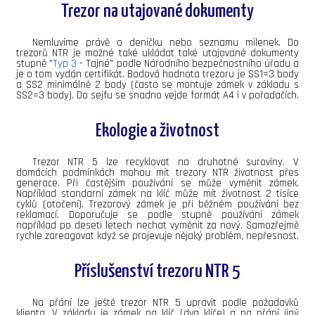
Trezor na utajované dokumenty
Nemluvíme právě o deníčku nebo seznamu milenek. Do
trezorů NTR je možné také ukládat také utajované dokumenty
stupně "
Typ 3
- Tajné" podle Národního bezpečnostního úřadu a
je o tom vydán certifikát. Bodová hodnota trezoru je SS1=3 body
a SS2 minimálně 2 body (často se montuje zámek v základu s
SS2=3 body). Do sejfu se snadno vejde formát A4 i v pořadačích.
Ekologie a životnost
Trezor NTR 5 lze recyklovat na druhotné suroviny. V
domácích podmínkách mohou mít trezory NTR životnost přes
generace. Při častějším používání se může vyměnit zámek.
Například standarní zámek na klíč může mít životnost 2 tisíce
cyklů (otočení). Trezorový zámek je při běžném používání bez
reklamací. Doporučuje se podle stupně používání zámek
například po deseti letech nechat vyměnit za nový. Samozřejmě
rychle zareagovat když se projevuje nějaký problém, nepřesnost.
Příslušenství trezoru NTR 5
Na přání lze ještě trezor NTR 5 upravit podle požadavků
klienta. V základu je zámek na klíč (dva klíče) a na přání jiný