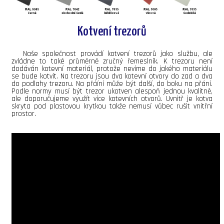
Kotvení trezorů
Naše společnost provádí kotvení trezorů jako službu, ale
zvládne to také průměrně zručný řemeslník. K trezoru není
dodáván kotevní materiál, protože nevíme do jakého materiálu
se bude kotvit. Na trezoru jsou dva kotevní otvory do zad a dva
do podlahy trezoru. Na přáíní může být další, do boku na přání.
Podle normy musí být trezor ukotven alespoň jednou kvalitně,
ale doporučujeme využít více kotevních otvorů. Uvnitř je kotva
skryta pod plastovou krytkou takže nemusí vůbec rušit vnitřní
prostor.