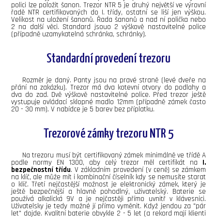
polici lze položit šanon. Trezor NTR 5 je druhý největší ve výrovní
řadě NTR certifikovaných do I. třídy, ostatní se liší jen výškou.
Velikost na uložení šanonů. Řada šanonů a nad ní polička nebo
2 na další věci. Standard jsouo 2 výškově nastavitelné police
(případně uzamykatelná schránka, schránky).
Standardní provedení trezoru
Rozměr je daný. Panty jsou na pravé straně (levé dveře na
přání na zakázku). Trezor má dva kotevní otvory do podlahy a
dva do zad. Dvě výškově nastavitelné police. Před trezor ještě
vystupuje ovládací sklopné madlo 12mm (případně zámek často
20 - 30 mm). V nabídce je 5 barev bez příplatku.
Trezorové zámky trezoru NTR 5
Na trezoru musí být certifikovaný zámek minimálně ve třídě A
podle normy EN 1300, aby celý trezor měl certifikát na
I.
bezpečnostní třídu
. V základním provedení (v ceně) se zámkem
na klíč, ale může mít i kombinační číselník kdy se nemusíte starat
o klíč. Třetí nejčastější možnost je elektronický zámek, který je
ještě bezpečnější a hlavně pohodlný, uživatelský. Baterie se
používá alkalická 9V a je nejčastěji přímo uvnitř v klávesnici.
Uživatelsky je tedy možné jí přímo vyměnit. Když jendou za "pár
let" dojde. Kvalitní baterie obvykle 2 - 5 let (a rekord mají klienti