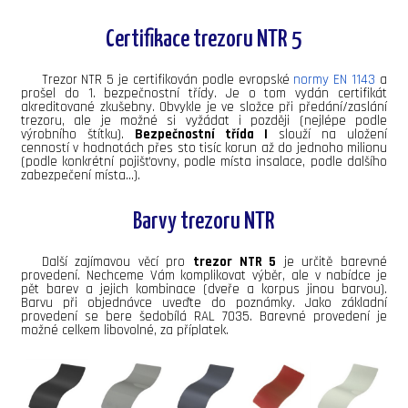
Certifikace trezoru NTR 5
Trezor NTR 5 je certifikován podle evropské
normy EN 1143
a
prošel do 1. bezpečnostní třídy. Je o tom vydán certifikát
akreditované zkušebny. Obvykle je ve složce při předání/zaslání
trezoru, ale je možné si vyžádat i později (nejlépe podle
výrobního štítku).
Bezpečnostní třída I
slouží na uložení
cenností v hodnotách přes sto tisíc korun až do jednoho milionu
(podle konkrétní pojišťovny, podle místa insalace, podle dalšího
zabezpečení místa...).
Barvy trezoru NTR
Další zajímavou věcí pro
trezor NTR 5
je určitě barevné
provedení. Nechceme Vám komplikovat výběr, ale v nabídce je
pět barev a jejich kombinace (dveře a korpus jinou barvou).
Barvu při objednávce uveďte do poznámky. Jako základní
provedení se bere šedobílá RAL 7035. Barevné provedení je
možné celkem libovolné, za příplatek.