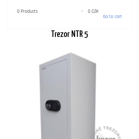
0
Products
-
0 CZK
Go to cart
Trezor NTR 5