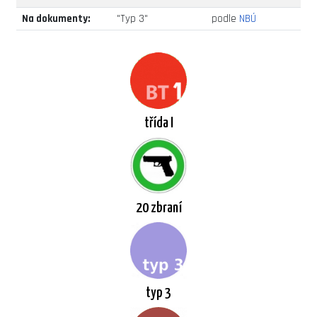
Na dokumenty:
"Typ 3"
podle
NBÚ
třída I
20 zbraní
typ 3