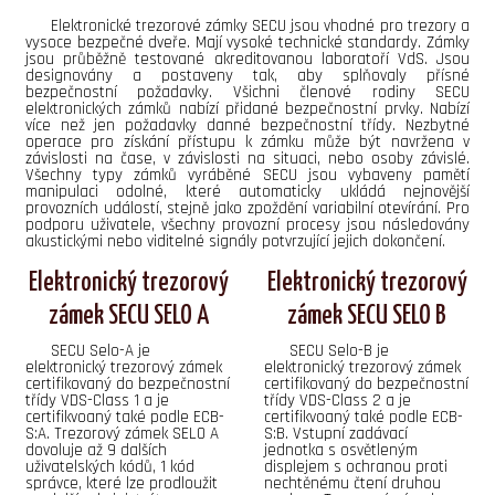
Elektronické trezorové zámky SECU jsou vhodné pro trezory a
vysoce bezpečné dveře. Mají vysoké technické standardy. Zámky
jsou průběžně testované akreditovanou laboratoří VdS. Jsou
designovány a postaveny tak, aby splňovaly přísné
bezpečnostní požadavky. Všichni členové rodiny SECU
elektronických zámků nabízí přidané bezpečnostní prvky. Nabízí
více než jen požadavky danné bezpečnostní třídy. Nezbytné
operace pro získání přístupu k zámku může být navržena v
závislosti na čase, v závislosti na situaci, nebo osoby závislé.
Všechny typy zámků vyráběné SECU jsou vybaveny pamětí
manipulaci odolné, které automaticky ukládá nejnovější
provozních událostí, stejně jako zpoždění variabilní otevírání. Pro
podporu uživatele, všechny provozní procesy jsou následovány
akustickými nebo viditelné signály potvrzující jejich dokončení.
Elektronický trezorový
Elektronický trezorový
zámek SECU SELO A
zámek SECU SELO B
SECU Selo-A je
SECU Selo-B je
elektronický trezorový zámek
elektronický trezorový zámek
certifikovaný do bezpečnostní
certifikovaný do bezpečnostní
třídy VDS-Class 1 a je
třídy VDS-Class 2 a je
certifikvoaný také podle ECB-
certifikvoaný také podle ECB-
S:A. Trezorový zámek SELO A
S:B. Vstupní zadávací
dovoluje až 9 dalších
jednotka s osvětleným
uživatelských kódů, 1 kód
displejem s ochranou proti
správce, které lze prodloužit
nechtěnému čtení druhou