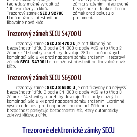
teoreticky možné vyrobit až
zámku sražením. Integrované
100 tisíc různých klíčů.
bezpečnostní funkce chrání
Trezorový zámek
SECU S2700
zámek proti pokusu o
U
má možnost přestavit na
prolomení.
libovolné nové klíče.
Trezorový zámek SECU S4700 U
Trezorový zámek
SECU S 4700 U
je certifikovaný na
bezpečnostní třídu B podle EN 1300 a podle VdS je to třída 2.
Zámek s 11 stavítky teoreticky dovoluje 280 milionů možných
kombinací. Síla 8 kN proti napadení zámku sražením. Trezorový
zámek
SECU S4700 U
má možnost přestavit na libovolné nové
klíče.
Trezorový zámek SECU S6500 U
Trezorový zámek
SECU S 6500 U
je certifikovaný na nejvyšší
bezpečnostní třídu C podle EN 1300 a podle VdS je to třída 3.
Zámek s 14 stavítky teoreticky dovoluje 3 miliardy možných
kombinací. Síla 8 kN proti napadení zámku sražením. Extrémně
vysoká odolnost proti napadení manipulací. Přidanou
bezpečnost poskytuje bezpečnostní štít, který automaticky
zakrývá klíčovou dírku.
Trezorové elektronické zámky SECU