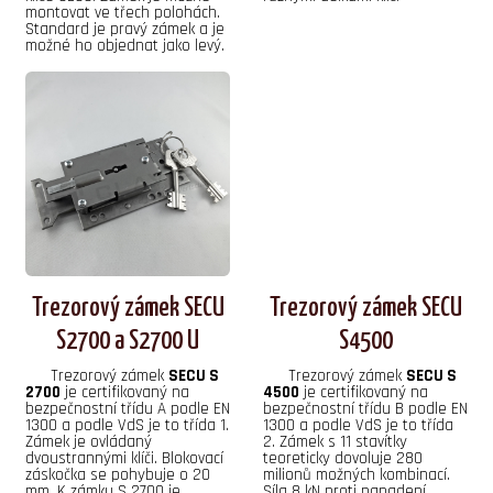
montovat ve třech polohách.
Standard je pravý zámek a je
možné ho objednat jako levý.
Trezorový zámek SECU
Trezorový zámek SECU
S2700 a S2700 U
S4500
Trezorový zámek
SECU S
Trezorový zámek
SECU S
2700
je certifikovaný na
4500
je certifikovaný na
bezpečnostní třídu A podle EN
bezpečnostní třídu B podle EN
1300 a podle VdS je to třída 1.
1300 a podle VdS je to třída
Zámek je ovládaný
2. Zámek s 11 stavítky
dvoustrannými klíči. Blokovací
teoreticky dovoluje 280
záskočka se pohybuje o 20
milionů možných kombinací.
mm. K zámku S 2700 je
Síla 8 kN proti napadení