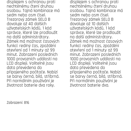
displejem s ochranou proti
displejem s ochranou proti
nechtěnému čtení druhou
nechtěnému čtení druhou
osobou. Tajná kombinace má
osobou. Tajná kombinace má
sedm nebo osm čísel.
sedm nebo osm čísel.
Trezorový zámek SELO B
Trezorový zámek SELO B
dovoluje až 40 dalších
dovoluje až 10 dalších
uživatelských kódů, 1 kód
uživatelských kódů, 1 kód
správce, které lze prodloužit
správce, které lze prodloužit
na další administrátory.
na další administrátory.
Zámek má možnost časových
Zámek má možnost časových
funkcí: reálný čas, zpoždění
funkcí: reálný čas, zpoždění
otevření od 1 minuty až 99
otevření od 1 minuty až 99
minut. Zobrazení posledních
minut. Zobrazení posledních
1000 provozních událostí na
1000 provozních událostí na
LCD displeji. Volitelně jsou
LCD displeji. Volitelně jsou
data převedena do
data převedena do
připojeného počítače. Nabízí
připojeného počítače. Nabízí
se barvy černá, bílá, stříbrná.
se barvy černá, bílá, stříbrná.
Při normálním používání je
Při normálním používání je
životnost baterie dva roky.
životnost baterie dva.
Zobrazení: 816