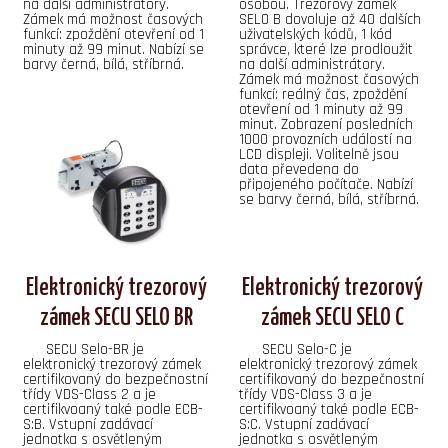
na další administrátory.
osobou. Trezorový zámek
Zámek má možnost časových
SELO B dovoluje až 40 dalších
funkcí: zpoždění otevření od 1
uživatelských kódů, 1 kód
minuty až 99 minut. Nabízí se
správce, které lze prodloužit
barvy černá, bílá, stříbrná.
na další administrátory.
Zámek má možnost časových
funkcí: reálný čas, zpoždění
otevření od 1 minuty až 99
minut. Zobrazení posledních
1000 provozních událostí na
LCD displeji. Volitelně jsou
data převedena do
připojeného počítače. Nabízí
se barvy černá, bílá, stříbrná.
Elektronický trezorový
Elektronický trezorový
zámek SECU SELO BR
zámek SECU SELO C
SECU Selo-BR je
SECU Selo-C je
elektronický trezorový zámek
elektronický trezorový zámek
certifikovaný do bezpečnostní
certifikovaný do bezpečnostní
třídy VDS-Class 2 a je
třídy VDS-Class 3 a je
certifikvoaný také podle ECB-
certifikvoaný také podle ECB-
S:B. Vstupní zadávací
S:C. Vstupní zadávací
jednotka s osvětleným
jednotka s osvětleným