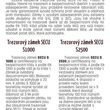
Vysoce bezpečné trezorové zámky SECU na klíč. Použití si
najdou hlavně na trezorech a bezpečnostních dveřích s vysokým
zabezpečením. Zámky jsou průběžně testované laboratoří VdS.
Je tedy garantovaná vysoká ochrana proti vloupání a odolnost
proti manipulaci. Zámky s vysokým zabezpečením jsou zařazeny
podle zkušebny do tříd 1(A), 2(B) a 3(C). Jsou tak vhodné k
namontování na trezorové dveře až do bezpečnostní třídy XII.
podle EN 1143. Když přijde na výběr sady klíčů pro svůj trezor,
uživatel si může vybrat mezi různými délkami klíče. Je možné
stanovit počet klíčů, které potřebujete.
Trezorový zámek SECU
Trezorový zámek SECU
S1000
S2500
Trezorový zámek
SECU S
Trezorový zámek
SECU S
1000
je certifikovaný na
2500
je certifikovaný na
bezpečnostní třídu A podle EN
bezpečnostní třídu A podle EN
1300 a podle VdS je to třída 1.
1300 a podle VdS je to třída 1.
Zámek je ovládaný
Vestavěný zámkem pro
dvoustrannými klíči. Blokovací
zvýšených bezpečnostních
záskočka se pohybuje o 20
požadavků. K dispozici v
mm. K zámku S 1000 je
pravém nebo levém
teoreticky možné vyrobit až
provedení. Sestává se s 9
100 tisíc různých klíčů.
stavítek, která dovolují
Odolnost až 3 kN proti
teoreticky 100 tisíc různých
napadení sražením zámku. Ve
klíčů. Standardně se dodává
standardním provedení jsou
se dvěma pevnými klíči a na
dva oboutranné trezorové
přání je možné dodat s
klíče SECU. Zámek je možné
různými délkami klíč.